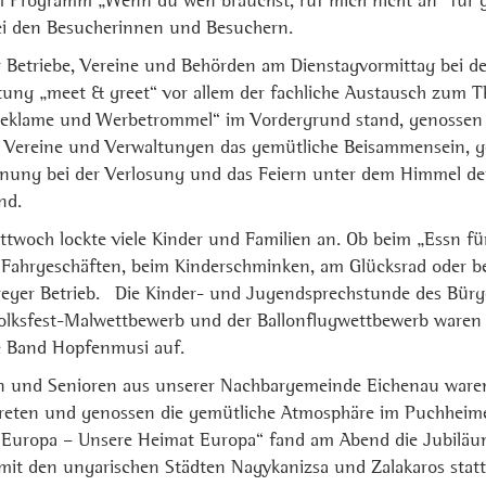
 Programm „Wenn du wen brauchst, ruf mich nicht an“ für 
bei den Besucherinnen und Besuchern.
Betriebe, Vereine und Behörden am Dienstagvormittag bei de
ltung „meet & greet“ vor allem der fachliche Austausch zum 
 Reklame und Werbetrommel“ im Vordergrund stand, genossen
 Vereine und Verwaltungen das gemütliche Beisammensein, 
nung bei der Verlosung und das Feiern unter dem Himmel de
nd.
ttwoch lockte viele Kinder und Familien an. Ob beim „Essn fü
 Fahrgeschäften, beim Kinderschminken, am Glücksrad oder be
 reger Betrieb. Die Kinder- und Jugendsprechstunde des Bürge
lksfest-Malwettbewerb und der Ballonflugwettbewerb waren w
e Band Hopfenmusi auf.
en und Senioren aus unserer Nachbargemeinde Eichenau war
rtreten und genossen die gemütliche Atmosphäre im Puchheime
uropa – Unsere Heimat Europa“ fand am Abend die Jubiläum
mit den ungarischen Städten Nagykanizsa und Zalakaros statt