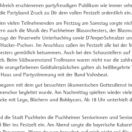
hlreich erschienenen partyfreudigen Publikum wie immer sehr
die Partyband Zruck zu Dir dem vollen Festzelt ordentlich ein.
den vielen Teilnehmenden am Festzug am Samstag sorgte nich
rn auch die Musik des Puchheimer Blasorchesters, der Blasm
ugs der Feuerwehr Unterhaching sowie D’AmperSchnalzer und
i Hacker-Pschorr. Im Anschluss saßen im Festzelt alle bei der 
esters gemütlich beisammen. Auch bei den Schaustellern auf
ieb. Beim Süßwarenstand Trollmann waren nicht nur die zahlr
 die orangefarbenen Goldtalerpäckchen galten als heißbegehrt
es Haus und Partystimmung mit der Band Volxxbeat.
 begann mit dem gut besuchten ökumenischen Gottesdienst im
enchor begleitet wurde. Am Nachmittag spielten wieder viele 
ecke mit Lego, Büchern und Bobbycars. Ab 18 Uhr unterhielt d
 die Stadt Puchheim die Puchheimer Seniorinnen und Senio
Bier ins Festzelt ein. Am Abend sorgte die bayerische Kabaret