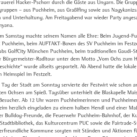
Brauerei Hacker-Pschorr durch die Gäste aus Ungarn. Die Gru
zgruppen – aus Puchheim, aus Graßlfing sowie aus Nagykanizs
en und Unterhaltung. Am Freitagabend war wieder Party anges
yana.
am Samstag machte seinem Namen alle Ehre: Beim Jugend-Fuß
Puchheim, beim AUFTAKT-Boxen des SV Puchheim im Festzelt
bs GolfCity München Puchheim, beim traditionellen Gaudi-S
der Bürgermeister-Radltour unter dem Motto „Vom Ochs zum H
schichte“ wurde allseits gesportelt. Ab Abend hatte die lokal
n Heimspiel im Festzelt.
 Tag der Stadt am Sonntag servierte der Festwirt wie schon 
lten Ochsen am Spieß. Tagsüber unterhielt die Blaskapelle Mai
Besucher. Ab 12 Uhr waren Puchheimerinnen und Puchheime
im herzlich eingeladen zu einem halben Hendl und einer Maß B
er Bulldog-Freunde, die Feuerwehr Puchheim-Bahnhof, der Kul
Stadtbibliothek, das Kulturcentrum PUC sowie die Fairtrade-
erfreundliche Kommune sorgten mit Ständen und Aktionen fü