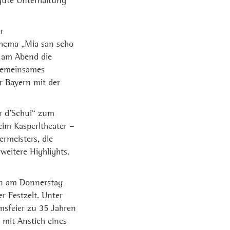
gute Unterhaltung
r
Thema „Mia san scho
 am Abend die
gemeinsames
r Bayern mit der
r d’Schui“ zum
im Kasperltheater –
rmeisters, die
eitere Highlights.
en am Donnerstag
r Festzelt. Unter
sfeier zu 35 Jahren
 mit Anstich eines