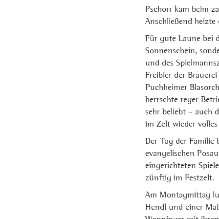
Pschorr kam beim za
Anschließend heizte 
Für gute Laune bei 
Sonnenschein, sonde
und des Spielmannsz
Freibier der Brauere
Puchheimer Blasorch
herrschte reger Betr
sehr beliebt – auch
im Zelt wieder voll
Der Tag der Familie
evangelischen Posaun
eingerichteten Spiel
zünftig im Festzelt.
Am Montagmittag lud
Hendl und einer Maß 