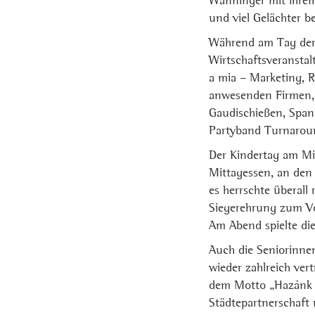
Wanninger mit ihrem
und viel Gelächter 
Während am Tag der 
Wirtschaftsveransta
a mia – Marketing,
anwesenden Firmen,
Gaudischießen, Span
Partyband Turnarou
Der Kindertag am Mi
Mittagessen, an den
es herrschte überall
Siegerehrung zum Vo
Am Abend spielte di
Auch die Seniorinn
wieder zahlreich ve
dem Motto „Hazánk E
Städtepartnerschaft 