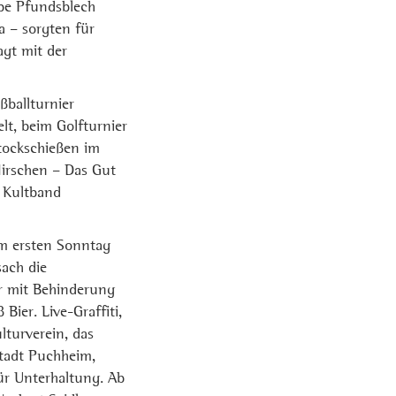
ppe Pfundsblech
a – sorgten für
agt mit der
ballturnier
, beim Golfturnier
tockschießen im
irschen – Das Gut
e Kultband
am ersten Sonntag
sach die
r mit Behinderung
ier. Live-Graffiti,
turverein, das
Stadt Puchheim,
r Unterhaltung. Ab