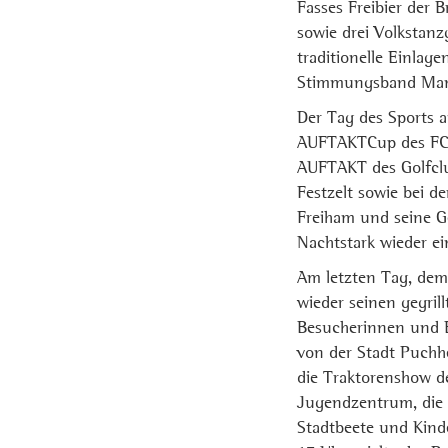
Fasses Freibier der 
sowie drei Volkstan
traditionelle Einlag
Stimmungsband Man
Der Tag des Sports 
AUFTAKTCup des FC 
AUFTAKT des Golfclu
Festzelt sowie bei 
Freiham und seine Ge
Nachtstark wieder ei
Am letzten Tag, dem
wieder seinen gegril
Besucherinnen und 
von der Stadt Puchhe
die Traktorenshow d
Jugendzentrum, die 
Stadtbeete und Kind