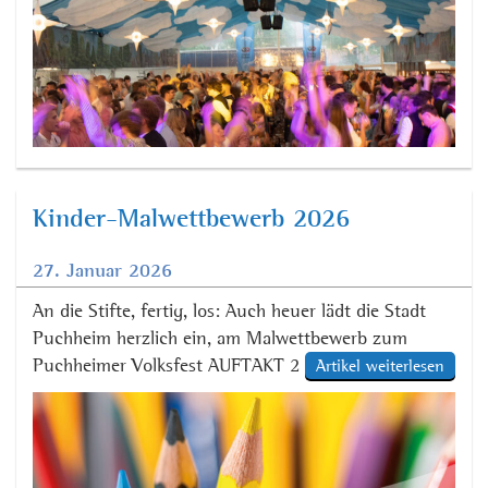
Kinder-Malwettbewerb 2026
27. Januar 2026
An die Stifte, fertig, los: Auch heuer lädt die Stadt
Puchheim herzlich ein, am Malwettbewerb zum
Puchheimer Volksfest AUFTAKT 2026 teilzunehmen.
Artikel weiterlesen
Das Volksfest-Team freut sich über zahlreiche
Beiträge unter dem Motto: „Male Dein schönstes
Volksfest-Bild!“. Erlaubt sind alle Materialien, das
Bild sollte die Größe DIN A3 nicht überschreiten. Es