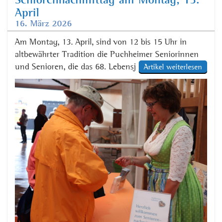
Seniorennachmittag am Montag, 13.
April
16. März 2026
Am Montag, 13. April, sind von 12 bis 15 Uhr in
altbewährter Tradition die Puchheimer Seniorinnen
und Senioren, die das 68. Lebensjahr oder mehr
Artikel weiterlesen
erreicht haben, eingeladen, bei einer Maß Bier und
einem saftigen halben Hendl einen schönen
Nachmittag auf dem Puchheimer Volksfest AUFTAKT
zu verbringen. Die Markenausgabe erfolgt ab 12 Uhr
im Festzelt gegen […]