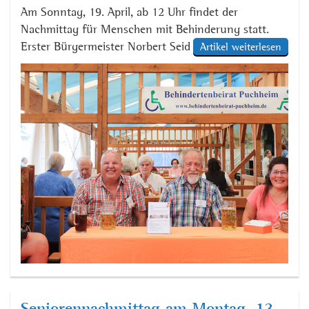
Am Sonntag, 19. April, ab 12 Uhr findet der
Nachmittag für Menschen mit Behinderung statt.
Erster Bürgermeister Norbert Seidl, Volksfestreferent
Artikel weiterlesen
Thomas Hofschuster und der Puchheimer
Behindertenbeirat laden Menschen mit Behinderung
herzlich zum Volksfest ein. Sie erhalten Freimarken
für ein halbes Hendl und eine Maß Bier.
Vertreterinnen und Vertreter des Behindertenbeirates
geben die Marken von 12 […]