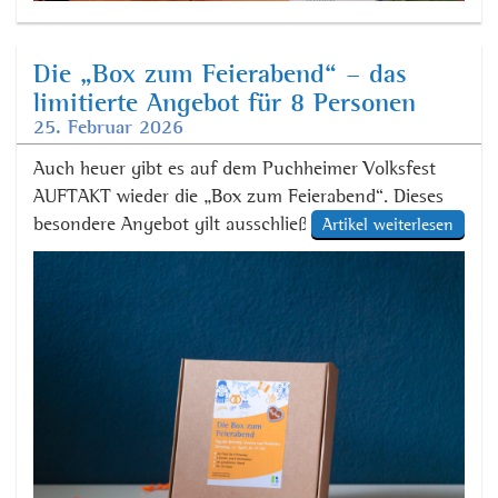
Die „Box zum Feierabend“ – das
limitierte Angebot für 8 Personen
25. Februar 2026
Auch heuer gibt es auf dem Puchheimer Volksfest
AUFTAKT wieder die „Box zum Feierabend“. Dieses
besondere Angebot gilt ausschließlich am Tag der
Artikel weiterlesen
Betriebe, Vereine und Behörden am Dienstag, 14.
April 2026, ab 17 Uhr. Das Paket enthält Bier- und
Hendlmarken für Teams von bis zu acht Personen
sowie acht Lose für die Feierabend-Verlosung und ist
[…]