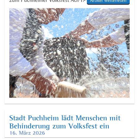
zum Puchheimer Volksfest AUFTAKT 2026 statt. Das
Artikel weiterlesen
städtische Volksfestteam rund um Ersten
Bürgermeister Norbert Seidl und Volksfestreferent
Thomas Hofschuster sowie Festwirt Jochen Mörz
und die Brauerei Hacker-Pschorr laden herzlich ein
zur AUFTAKT-Pressekonferenz auf dem Gelände von
GolfCity München Puchheim, Am […]
Stadt Puchheim lädt Menschen mit
Behinderung zum Volksfest ein
16. März 2026