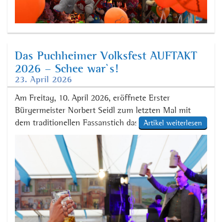
Das Puchheimer Volksfest AUFTAKT
2026 – Schee war`s!
23. April 2026
Am Freitag, 10. April 2026, eröffnete Erster
Bürgermeister Norbert Seidl zum letzten Mal mit
dem traditionellen Fassanstich das Puchheimer
Artikel weiterlesen
Volksfest AUFTAKT 2026. Das Freibier der Brauerei
Hacker-Pschorr kam beim zahlreich erschienenen
partyfreudigen Publikum wie immer sehr gut an.
Anschließend heizte die Partyband Zruck zu Dir dem
vollen Festzelt ordentlich ein. Für gute Laune bei
den […]