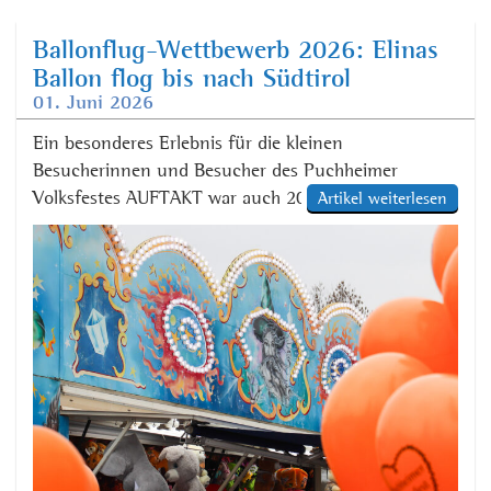
Ballonflug-Wettbewerb 2026: Elinas
Ballon flog bis nach Südtirol
01. Juni 2026
Ein besonderes Erlebnis für die kleinen
Besucherinnen und Besucher des Puchheimer
Volksfestes AUFTAKT war auch 2026 erneut der
Artikel weiterlesen
traditionelle Ballonflug-Wettbewerb. Am Kindertag
ließen die Kinder viele orangefarbene, biologisch
abbaubare Luftballons in den Himmel steigen – in
der Hoffnung, dass diese möglichst große Distanzen
zurücklegen und die beigefügten Karten ihren Weg
zurück nach Puchheim finden. Den […]