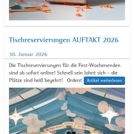
Tischreservierungen AUFTAKT 2026
30. Januar 2026
Die Tischreservierungen für die Fest-Wochenenden
sind ab sofort online! Schnell sein lohnt sich – die
Plätze sind heiß begehrt! Ordentlich einheizen
Artikel weiterlesen
werden euch am:
Freitag, 10. April – Zruck zu
Dir!
Samstag, 11. April – Volxxbeat
Freitag, 17.
April – Manyana
Samstag, 18. April – Nachtstark