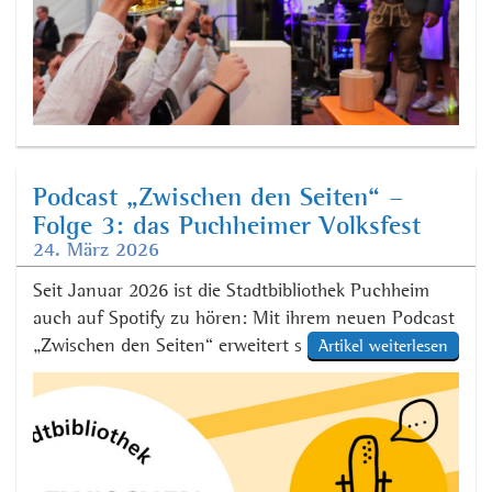
Podcast „Zwischen den Seiten“ –
Folge 3: das Puchheimer Volksfest
24. März 2026
AUFTAKT
Seit Januar 2026 ist die Stadtbibliothek Puchheim
auch auf Spotify zu hören: Mit ihrem neuen Podcast
„Zwischen den Seiten“ erweitert sie ihr Angebot um
Artikel weiterlesen
ein lebendiges, digitales Format. Im Mittelpunkt
stehen die Stadtbibliothek selbst, ihre Arbeit und – je
nach Thema – aktuelle Entwicklungen und
Persönlichkeiten aus dem Stadtgeschehen. In der
Märzfolge (ab 26.03.) dreht […]