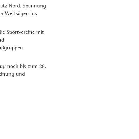
latz Nord. Spannung
den Wettsägen ins
ie Sportvereine mit
nd
Fußgruppen
zug noch bis zum 28.
ordnung und