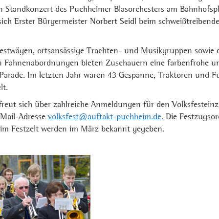
 Standkonzert des Puchheimer Blasorchesters am Bahnhofsp
 sich Erster Bürgermeister Norbert Seidl beim schweißtreiben
stwägen, ortsansässige Trachten- und Musikgruppen sowie d
en Fahnenabordnungen bieten Zuschauern eine farbenfrohe u
Parade. Im letzten Jahr waren 43 Gespanne, Traktoren und 
lt.
freut sich über zahlreiche Anmeldungen für den Volksfestein
-Mail-Adresse
volksfest@auftakt-puchheim.de
. Die Festzugs
 im Festzelt werden im März bekannt gegeben.