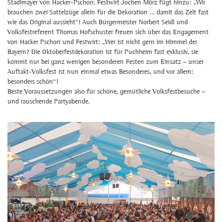
Stadlmayer von Hacker-Pschorr. Festwirt Jochen Mörz fügt hinzu: „Wir
brauchen zwei Sattelzüge allein für die Dekoration … damit das Zelt fast
wie das Original aussieht“! Auch Bürgermeister Norbert Seidl und
Volksfestreferent Thomas Hofschuster freuen sich über das Engagement
von Hacker Pschorr und Festwirt: „Wer ist nicht gern im Himmel der
Bayern? Die Oktoberfestdekoration ist für Puchheim fast exklusiv, sie
kommt nur bei ganz wenigen besonderen Festen zum Einsatz – unser
Auftakt-Volksfest ist nun einmal etwas Besonderes, und vor allem:
besonders schön“!
Beste Voraussetzungen also für schöne, gemütliche Volksfestbesuche –
und rauschende Partyabende.