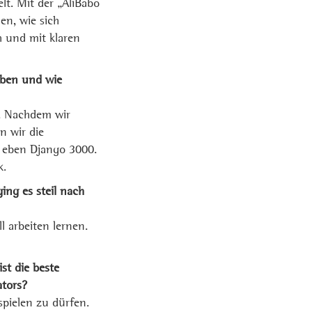
lt. Mit der „AliBabo
en, wie sich
h und mit klaren
iben und wie
g. Nachdem wir
n wir die
 eben Django 3000.
k.
ing es steil nach
l arbeiten lernen.
st die beste
tors?
spielen zu dürfen.