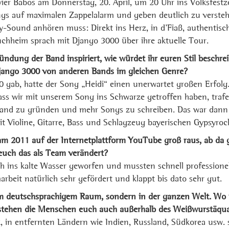
ier Babos am Donnerstag, 20. April, um 20 Uhr ins Volksfestze
ngs auf maximalen Zappelalarm und geben deutlich zu versteh
y-Sound anhören muss: Direkt ins Herz, in d’Fiaß, authentisc
uchheim sprach mit Django 3000 über ihre aktuelle Tour.
ndung der Band inspiriert, wie würdet ihr euren Stil beschre
Django 3000 von anderen Bands im gleichen Genre?
0 gab, hatte der Song „Heidi“ einen unerwartet großen Erfol
ss wir mit unserem Song ins Schwarze getroffen haben, trafe
and zu gründen und mehr Songs zu schreiben. Das war dann
mit Violine, Gitarre, Bass und Schlagzeug bayerischen Gypsyroc
m 2011 auf der Internetplattform YouTube groß raus, ab da g
euch das als Team verändert?
h ins kalte Wasser geworfen und mussten schnell professionel
rbeit natürlich sehr gefördert und klappt bis dato sehr gut.
im deutschsprachigem Raum, sondern in der ganzen Welt. Wo i
tehen die Menschen euch auch außerhalb des Weißwurstäqua
, in entfernten Ländern wie Indien, Russland, Südkorea usw. 