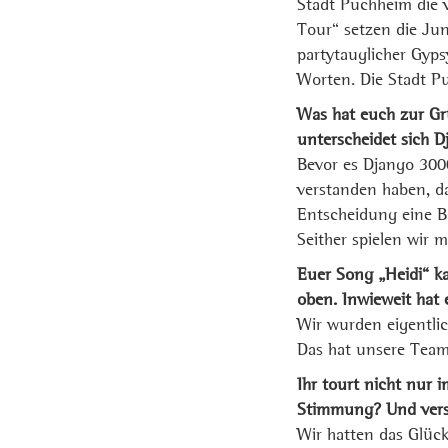
Stadt Puchheim die v
Tour“ setzen die Ju
partytauglicher Gyps
Worten. Die Stadt P
Was hat euch zur Grü
unterscheidet sich 
Bevor es Django 300
verstanden haben, da
Entscheidung eine B
Seither spielen wir 
Euer Song „Heidi“ ka
oben. Inwieweit hat 
Wir wurden eigentlic
Das hat unsere Teama
Ihr tourt nicht nur 
Stimmung? Und vers
Wir hatten das Glück