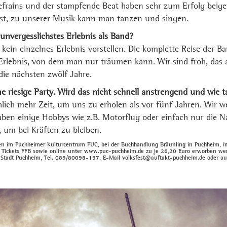
efrains und der stampfende Beat haben sehr zum Erfolg beige
t, zu unserer Musik kann man tanzen und singen.
unvergesslichstes Erlebnis als Band?
 kein einzelnes Erlebnis vorstellen. Die komplette Reise der B
 Erlebnis, von dem man nur träumen kann. Wir sind froh, das a
ie nächsten zwölf Jahre.
e riesige Party. Wird das nicht schnell anstrengend und wie t
lich mehr Zeit, um uns zu erholen als vor fünf Jahren. Wir w
ben einige Hobbys wie z.B. Motorflug oder einfach nur die N
, um bei Kräften zu bleiben.
en im Puchheimer Kulturcentrum PUC, bei der Buchhandlung Bräunling in Puchheim, i
 Tickets FFB sowie online unter www.puc-puchheim.de zu je 26,20 Euro erworben wer
 Stadt Puchheim, Tel. 089/80098-197, E-Mail volksfest@auftakt-puchheim.de oder a