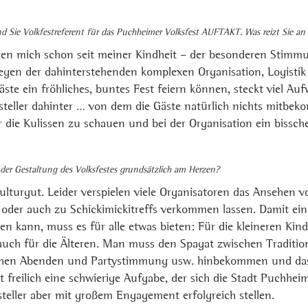
nd Sie Volkfestreferent für das Puchheimer Volksfest AUFTAKT. Was reizt Sie an
ieren mich schon seit meiner Kindheit – der besonderen Stim
egen der dahinterstehenden komplexen Organisation, Logistik 
Gäste ein fröhliches, buntes Fest feiern können, steckt viel Au
steller dahinter … von dem die Gäste natürlich nichts mitbe
er die Kulissen zu schauen und bei der Organisation ein bissch
 der Gestaltung des Volksfestes grundsätzlich am Herzen?
Kulturgut. Leider verspielen viele Organisatoren das Ansehen 
s oder auch zu Schickimickitreffs verkommen lassen. Damit ein
 kann, muss es für alle etwas bieten: Für die kleineren Kind
auch für die Älteren. Man muss den Spagat zwischen Tradit
chen Abenden und Partystimmung usw. hinbekommen und das
st freilich eine schwierige Aufgabe, der sich die Stadt Puchheim
eller aber mit großem Engagement erfolgreich stellen.