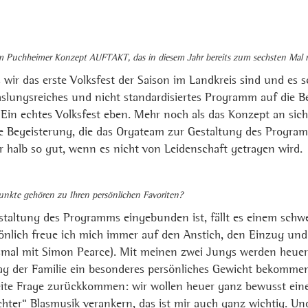
m Puchheimer Konzept AUFTAKT, das in diesem Jahr bereits zum sechsten Mal rea
ss wir das erste Volksfest der Saison im Landkreis sind und es s
hslungsreiches und nicht standardisiertes Programm auf die Be
t. Ein echtes Volksfest eben. Mehr noch als das Konzept an sic
die Begeisterung, die das Orgateam zur Gestaltung des Progra
r halb so gut, wenn es nicht von Leidenschaft getragen wird.
kte gehören zu Ihren persönlichen Favoriten?
taltung des Programms eingebunden ist, fällt es einem schwe
önlich freue ich mich immer auf den Anstich, den Einzug und
smal mit Simon Pearce). Mit meinen zwei Jungs werden heuer
g der Familie ein besonderes persönliches Gewicht bekommen.
weite Frage zurückkommen: wir wollen heuer ganz bewusst ei
chter“ Blasmusik verankern, das ist mir auch ganz wichtig. Un