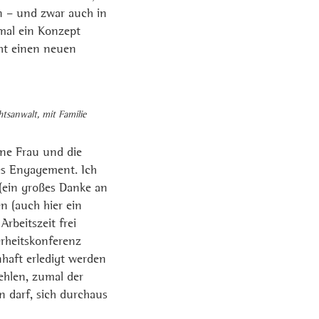
n – und zwar auch in
 mal ein Konzept
cht einen neuen
chtsanwalt, mit Familie
ine Frau und die
es Engagement. Ich
 (ein großes Danke an
n (auch hier ein
rbeitszeit frei
rheitskonferenz
nhaft erledigt werden
ehlen, zumal der
n darf, sich durchaus