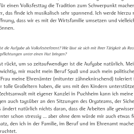
 für einen Volksfesttag die Tradition zum Schwerpunkt mache
, das finde ich musikalisch sehr spannend. Ich werde hierzu
ffnung, dass wir es mit der Wirtsfamilie umsetzen und viellei
können.
t die Aufgabe als Volksfestreferent? Wie lässt sie sich mit Ihrer Tätigkeit als Re
rpflichtungen unter einen Hut bringen?
st rückt, um so zeitaufwendiger ist die Aufgabe natürlich. Me
r wichtig, mir macht mein Beruf Spaß und auch mein politisch
 Frau meine Ehrenämter (mitunter zähneknirschend) toleriert
wir tolle Großeltern haben, die uns mit den Kindern unterstütze
Rechtsanwalt mit eigener Kanzlei in Puchheim kann ich meine A
gen auch tagsüber an den Sitzungen des Orgateams, der Siche
 ändert natürlich nichts daran, dass die Arbeiten alle gewisse
unter schon stressig … aber ohne dem würde mir auch etwas f
atz, den ich in der Familie, im Beruf und im Ehrenamt mache
ruchtet.